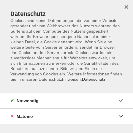
×
Datenschutz
Cookies sind kleine Datenmengen, die von einer Website
gesendet und vom Webbrowser des Nutzers während des
Surfens auf dem Computer des Nutzers gespeichert
werden. Ihr Browser speichert jede Nachricht in einer
Skip to main content
kleinen Datei, die Cookie genannt wird. Wenn Sie eine
weitere Seite vom Server anfordern, sendet Ihr Browser
das Cookie an den Server zurück. Cookies wurden als
zuverlässiger Mechanismus für Websites entwickelt, um
sich Informationen zu merken oder die Surfaktivitäten des
Benutzers aufzuzeichnen. Bitte willigen Sie in die
Verwendung von Cookies ein. Weitere Informationen finden
Sie in unseren Datenschutzhinweisen.
Datenschutz
Sie sind hier:
Notwendig
Pekip (Prager Eltern-Kind-Programm)
Matomo
für Mütter/Väter mit ihren Babys ab der 6.
Lebenswoche bis zur Vollendung des 1.
Lebensjahres