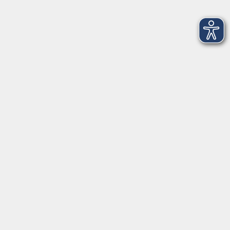
AGB
Datenschutzerklärung
Hinweisgeberschutz
Impressum
Widerrufsbelehrung
Barrierefreiheitserklärung
Widerruf
Unterstützt durch
Zertifiziert nach Certqua