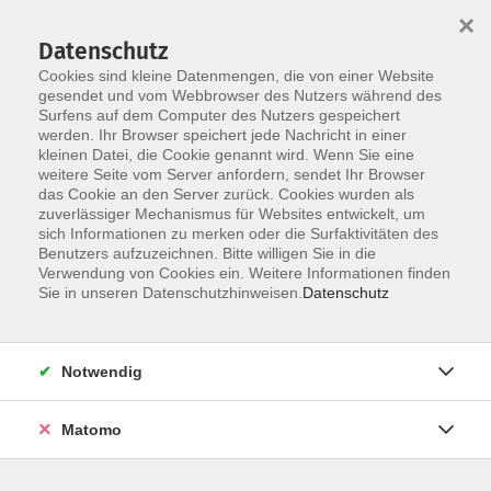
×
Datenschutz
Cookies sind kleine Datenmengen, die von einer Website
gesendet und vom Webbrowser des Nutzers während des
Surfens auf dem Computer des Nutzers gespeichert
werden. Ihr Browser speichert jede Nachricht in einer
Skip to main content
kleinen Datei, die Cookie genannt wird. Wenn Sie eine
weitere Seite vom Server anfordern, sendet Ihr Browser
Der Kurs konnte nicht gefunden werden.
das Cookie an den Server zurück. Cookies wurden als
zuverlässiger Mechanismus für Websites entwickelt, um
sich Informationen zu merken oder die Surfaktivitäten des
Benutzers aufzuzeichnen. Bitte willigen Sie in die
Verwendung von Cookies ein. Weitere Informationen finden
Sie in unseren Datenschutzhinweisen.
Datenschutz
Notwendig
Anschrift
Matomo
Ludgerus-Werk e.V. Lohne