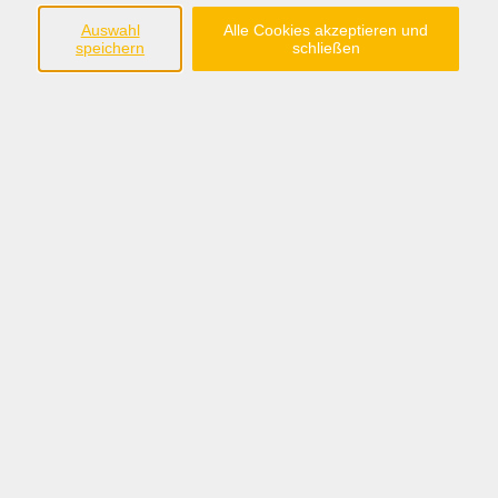
Frauenbildung
Auswahl
Alle Cookies akzeptieren und
speichern
schließen
Ergebnisse filtern
Stress abbauen
Do. 08.10.2026 19:00
Lohne
Amstar - eine einfache Methode u.a. bei
Verletzungen und Traumata
Mo. 31.08.2026 19:00
Lohne