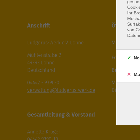
gespei
Cookie
Ihr Br
Mechan
Surfak
Anschrift
Öffnungsze
von Co
Daten
Ludgerus-Werk e.V. Lohne
Mo – Do 8
14.00-
Mühlenstraße 2
Freitag 8
No
49393 Lohne
Deutschland
Beratung De
Ma
04442 - 9390-0
Mo - Do 9.
verwaltung@ludgerus-werk.de
Dienstag 14
Gesamtleitung & Vorstand
Annette Kröger
04442 9390-10