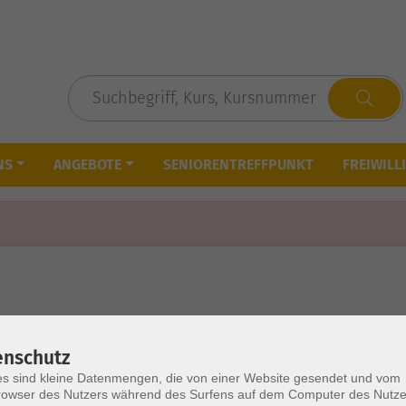
NS
ANGEBOTE
SENIORENTREFFPUNKT
FREIWILL
enschutz
s sind kleine Datenmengen, die von einer Website gesendet und vom
owser des Nutzers während des Surfens auf dem Computer des Nutze