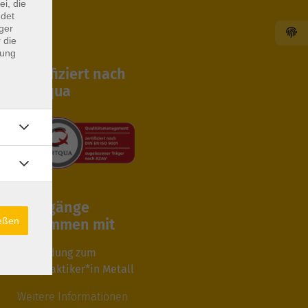
ei, die
ndet
ger
 die
dung
Zertifiziert nach
Certqua
Lehrgänge
ießen
zusammen mit
Ausbildung zum
Fachpraktiker*in Metall
Weitere Informationen