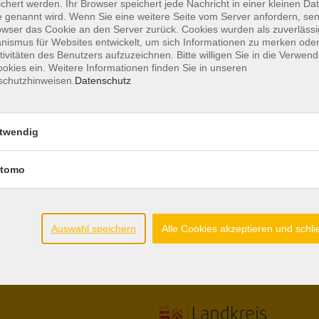
chert werden. Ihr Browser speichert jede Nachricht in einer kleinen Dat
 genannt wird. Wenn Sie eine weitere Seite vom Server anfordern, se
owser das Cookie an den Server zurück. Cookies wurden als zuverlässi
ismus für Websites entwickelt, um sich Informationen zu merken oder
tivitäten des Benutzers aufzuzeichnen. Bitte willigen Sie in die Verwen
iten
Gesetzliche Angaben
okies ein. Weitere Informationen finden Sie in unseren
schutzhinweisen.
Datenschutz
.00-12.00 Uhr
AGB
17.00 Uhr
Datenschutzerklärung
.00-13.30 Uhr
twendig
Hinweisgeberschutz
Impressum
utschkurse:
tomo
Widerrufsbelehrung
00 - 11.00 Uhr
Barrierefreiheitserklärung
.00 - 16.00 Uhr
Widerruf
Auswahl speichern
Alle Cookies akzeptieren und schl
Unterstützt durch