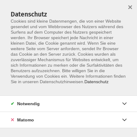
×
Datenschutz
Cookies sind kleine Datenmengen, die von einer Website
gesendet und vom Webbrowser des Nutzers während des
Surfens auf dem Computer des Nutzers gespeichert
werden. Ihr Browser speichert jede Nachricht in einer
Skip to main content
kleinen Datei, die Cookie genannt wird. Wenn Sie eine
weitere Seite vom Server anfordern, sendet Ihr Browser
Der Kurs konnte nicht gefunden werden.
das Cookie an den Server zurück. Cookies wurden als
zuverlässiger Mechanismus für Websites entwickelt, um
sich Informationen zu merken oder die Surfaktivitäten des
Benutzers aufzuzeichnen. Bitte willigen Sie in die
Verwendung von Cookies ein. Weitere Informationen finden
Sie in unseren Datenschutzhinweisen.
Datenschutz
Notwendig
Anschrift
Matomo
Ludgerus-Werk e.V. Lohne