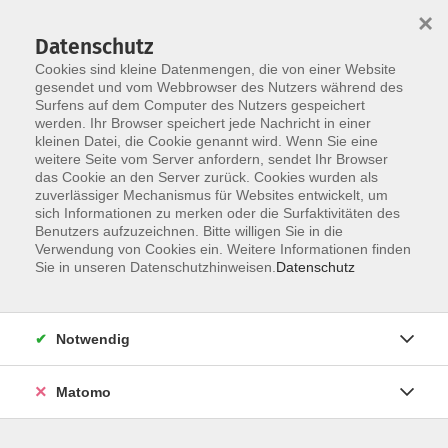
×
Datenschutz
Cookies sind kleine Datenmengen, die von einer Website
gesendet und vom Webbrowser des Nutzers während des
Surfens auf dem Computer des Nutzers gespeichert
werden. Ihr Browser speichert jede Nachricht in einer
Skip to main content
kleinen Datei, die Cookie genannt wird. Wenn Sie eine
weitere Seite vom Server anfordern, sendet Ihr Browser
Der Kurs konnte nicht gefunden werden.
das Cookie an den Server zurück. Cookies wurden als
zuverlässiger Mechanismus für Websites entwickelt, um
sich Informationen zu merken oder die Surfaktivitäten des
Benutzers aufzuzeichnen. Bitte willigen Sie in die
Verwendung von Cookies ein. Weitere Informationen finden
Sie in unseren Datenschutzhinweisen.
Datenschutz
Notwendig
Anschrift
Matomo
Ludgerus-Werk e.V. Lohne