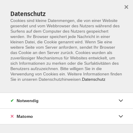
×
Datenschutz
Cookies sind kleine Datenmengen, die von einer Website
gesendet und vom Webbrowser des Nutzers während des
Surfens auf dem Computer des Nutzers gespeichert
werden. Ihr Browser speichert jede Nachricht in einer
Skip to main content
kleinen Datei, die Cookie genannt wird. Wenn Sie eine
weitere Seite vom Server anfordern, sendet Ihr Browser
das Cookie an den Server zurück. Cookies wurden als
zuverlässiger Mechanismus für Websites entwickelt, um
sich Informationen zu merken oder die Surfaktivitäten des
Benutzers aufzuzeichnen. Bitte willigen Sie in die
Verwendung von Cookies ein. Weitere Informationen finden
Sie in unseren Datenschutzhinweisen.
Datenschutz
Sie sind hier:
Familie und Generationen
Notwendig
Gesprächskreise und Selbsthilfegruppen
Matomo
Selbsthilfegruppe für Long-Covid-Patienten