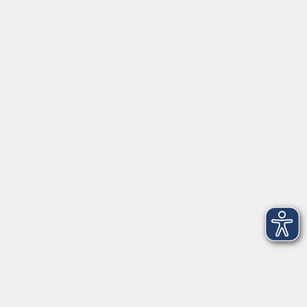
Gesetzliche Angaben
AGB
Datenschutzerklärung
Hinweisgeberschutz
Impressum
Widerrufsbelehrung
Barrierefreiheitserklärung
Widerruf