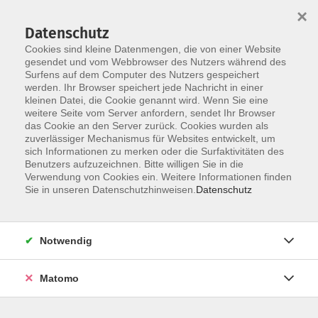
×
Datenschutz
Cookies sind kleine Datenmengen, die von einer Website
gesendet und vom Webbrowser des Nutzers während des
Surfens auf dem Computer des Nutzers gespeichert
werden. Ihr Browser speichert jede Nachricht in einer
Skip to main content
kleinen Datei, die Cookie genannt wird. Wenn Sie eine
weitere Seite vom Server anfordern, sendet Ihr Browser
Der Kurs konnte nicht gefunden werden.
das Cookie an den Server zurück. Cookies wurden als
zuverlässiger Mechanismus für Websites entwickelt, um
sich Informationen zu merken oder die Surfaktivitäten des
Benutzers aufzuzeichnen. Bitte willigen Sie in die
Verwendung von Cookies ein. Weitere Informationen finden
Sie in unseren Datenschutzhinweisen.
Datenschutz
Notwendig
Anschrift
Matomo
Ludgerus-Werk e.V. Lohne