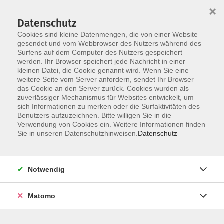
×
Datenschutz
Cookies sind kleine Datenmengen, die von einer Website
gesendet und vom Webbrowser des Nutzers während des
Surfens auf dem Computer des Nutzers gespeichert
werden. Ihr Browser speichert jede Nachricht in einer
Skip to main content
kleinen Datei, die Cookie genannt wird. Wenn Sie eine
weitere Seite vom Server anfordern, sendet Ihr Browser
Der Kurs konnte nicht gefunden werden.
das Cookie an den Server zurück. Cookies wurden als
zuverlässiger Mechanismus für Websites entwickelt, um
sich Informationen zu merken oder die Surfaktivitäten des
Benutzers aufzuzeichnen. Bitte willigen Sie in die
Verwendung von Cookies ein. Weitere Informationen finden
Sie in unseren Datenschutzhinweisen.
Datenschutz
Notwendig
Anschrift
Matomo
Ludgerus-Werk e.V. Lohne