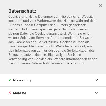
×
Datenschutz
Cookies sind kleine Datenmengen, die von einer Website
gesendet und vom Webbrowser des Nutzers während des
Surfens auf dem Computer des Nutzers gespeichert
werden. Ihr Browser speichert jede Nachricht in einer
Skip to main content
kleinen Datei, die Cookie genannt wird. Wenn Sie eine
weitere Seite vom Server anfordern, sendet Ihr Browser
Der Kurs konnte nicht gefunden werden.
das Cookie an den Server zurück. Cookies wurden als
zuverlässiger Mechanismus für Websites entwickelt, um
sich Informationen zu merken oder die Surfaktivitäten des
Benutzers aufzuzeichnen. Bitte willigen Sie in die
Verwendung von Cookies ein. Weitere Informationen finden
Sie in unseren Datenschutzhinweisen.
Datenschutz
Notwendig
Anschrift
Matomo
Ludgerus-Werk e.V. Lohne