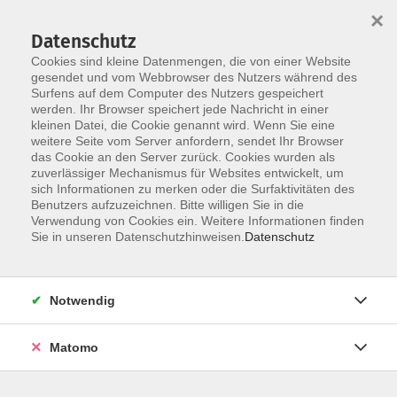
×
Datenschutz
Cookies sind kleine Datenmengen, die von einer Website
gesendet und vom Webbrowser des Nutzers während des
Surfens auf dem Computer des Nutzers gespeichert
werden. Ihr Browser speichert jede Nachricht in einer
Skip to main content
kleinen Datei, die Cookie genannt wird. Wenn Sie eine
weitere Seite vom Server anfordern, sendet Ihr Browser
das Cookie an den Server zurück. Cookies wurden als
zuverlässiger Mechanismus für Websites entwickelt, um
sich Informationen zu merken oder die Surfaktivitäten des
Benutzers aufzuzeichnen. Bitte willigen Sie in die
Verwendung von Cookies ein. Weitere Informationen finden
Sie in unseren Datenschutzhinweisen.
Datenschutz
Sie sind hier:
Familie und Generationen
Notwendig
Elternbildung und Themenabende
Matomo
Lebensgefühl Mama (Workshop)
Mit Leichtigkeit und ohne Druck den Mama-