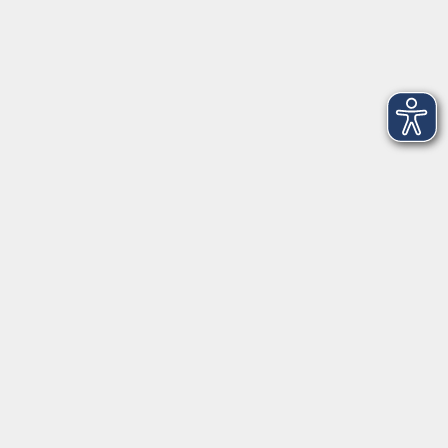
Impressum
Widerrufsbelehrung
Barrierefreiheitserklärung
Widerruf
Unterstützt durch
Zertifiziert nach Certqua