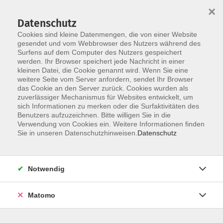
×
Datenschutz
Cookies sind kleine Datenmengen, die von einer Website
gesendet und vom Webbrowser des Nutzers während des
Surfens auf dem Computer des Nutzers gespeichert
werden. Ihr Browser speichert jede Nachricht in einer
Skip to main content
kleinen Datei, die Cookie genannt wird. Wenn Sie eine
weitere Seite vom Server anfordern, sendet Ihr Browser
Der Kurs konnte nicht gefunden werden.
das Cookie an den Server zurück. Cookies wurden als
zuverlässiger Mechanismus für Websites entwickelt, um
sich Informationen zu merken oder die Surfaktivitäten des
Benutzers aufzuzeichnen. Bitte willigen Sie in die
Verwendung von Cookies ein. Weitere Informationen finden
Sie in unseren Datenschutzhinweisen.
Datenschutz
Notwendig
Anschrift
Matomo
Ludgerus-Werk e.V. Lohne