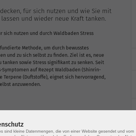
tdecken, für sich nutzen und wie Sie mit
lassen und wieder neue Kraft tanken.
ür sich nutzen und durch Waldbaden Stress
 fundierte Methode, um durch bewusstes
 und zu sich selbst zu finden. Ziel ist es, neue
 tanken sowie Stress signifikant zu senken. Seit
ess-Symptomen auf Rezept Waldbaden (Shinrin-
 Terpene (Duftstoffe), eignet sich hervorragend,
elbst anzuwenden.
enschutz
s sind kleine Datenmengen, die von einer Website gesendet und vom