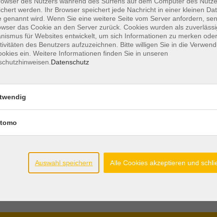
owser des Nutzers während des Surfens auf dem Computer des Nutze
chert werden. Ihr Browser speichert jede Nachricht in einer kleinen Dat
 genannt wird. Wenn Sie eine weitere Seite vom Server anfordern, se
owser das Cookie an den Server zurück. Cookies wurden als zuverlässi
ismus für Websites entwickelt, um sich Informationen zu merken oder
tivitäten des Benutzers aufzuzeichnen. Bitte willigen Sie in die Verwen
okies ein. Weitere Informationen finden Sie in unseren
schutzhinweisen.
Datenschutz
twendig
tomo
Auswahl speichern
Alle Cookies akzeptieren und schl