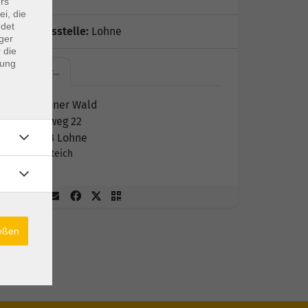
rs
ei, die
ndet
Geschäftsstelle:
Lohne
ger
 die
dung
Hopener…
Hopener Wald
Burgweg 22
49393 Lohne
Ententeich
ießen