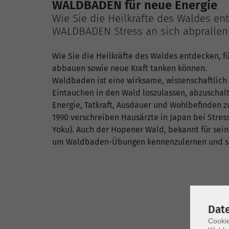
WALDBADEN für neue Energie
Wie Sie die Heilkräfte des Waldes en
WALDBADEN Stress an sich abprallen 
Wie Sie die Heilkräfte des Waldes entdecken, f
abbauen sowie neue Kraft tanken können.
Waldbaden ist eine wirksame, wissenschaftlich
Eintauchen in den Wald loszulassen, abzuschalten
Energie, Tatkraft, Ausdauer und Wohlbefinden zu
1990 verschreiben Hausärzte in Japan bei Str
Yoku). Auch der Hopener Wald, bekannt für seine
um Waldbaden-Übungen kennenzulernen und s
Dat
Cookie