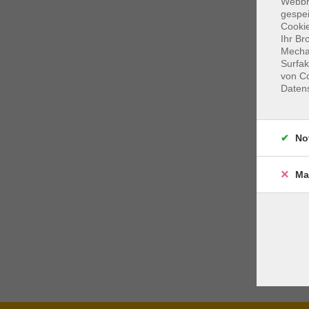
Webbr
gespei
Cookie
Ihr Br
Mechan
Surfak
von Co
Daten
No
Ma