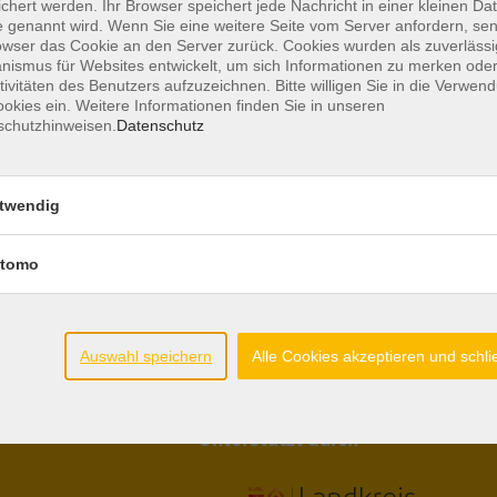
chert werden. Ihr Browser speichert jede Nachricht in einer kleinen Dat
 genannt wird. Wenn Sie eine weitere Seite vom Server anfordern, se
owser das Cookie an den Server zurück. Cookies wurden als zuverlässi
ismus für Websites entwickelt, um sich Informationen zu merken oder
tivitäten des Benutzers aufzuzeichnen. Bitte willigen Sie in die Verwen
iten
Gesetzliche Angaben
okies ein. Weitere Informationen finden Sie in unseren
schutzhinweisen.
Datenschutz
.00-12.00 Uhr
AGB
17.00 Uhr
Datenschutzerklärung
twendig
.00-13.30 Uhr
Hinweisgeberschutz
Impressum
utschkurse:
tomo
Widerrufsbelehrung
00 - 11.00 Uhr
Barrierefreiheitserklärung
.00 - 16.00 Uhr
Widerruf
Auswahl speichern
Alle Cookies akzeptieren und schl
Unterstützt durch