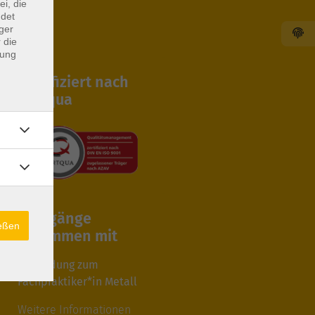
ei, die
ndet
ger
 die
dung
Zertifiziert nach
Certqua
Lehrgänge
ießen
zusammen mit
Ausbildung zum
Fachpraktiker*in Metall
Weitere Informationen