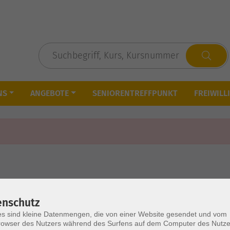
NS
ANGEBOTE
SENIORENTREFFPUNKT
FREIWILL
enschutz
s sind kleine Datenmengen, die von einer Website gesendet und vom
owser des Nutzers während des Surfens auf dem Computer des Nutze