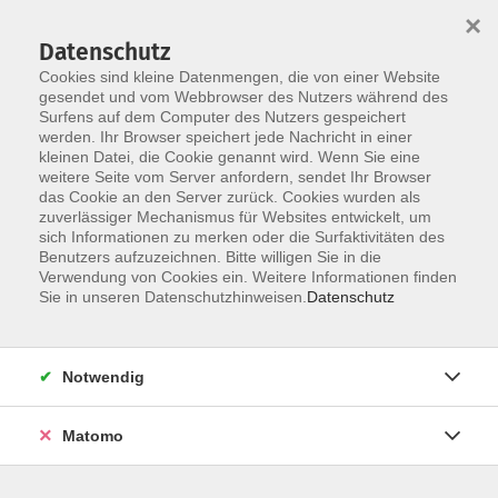
×
Datenschutz
Cookies sind kleine Datenmengen, die von einer Website
gesendet und vom Webbrowser des Nutzers während des
Surfens auf dem Computer des Nutzers gespeichert
werden. Ihr Browser speichert jede Nachricht in einer
Skip to main content
kleinen Datei, die Cookie genannt wird. Wenn Sie eine
weitere Seite vom Server anfordern, sendet Ihr Browser
das Cookie an den Server zurück. Cookies wurden als
zuverlässiger Mechanismus für Websites entwickelt, um
sich Informationen zu merken oder die Surfaktivitäten des
Benutzers aufzuzeichnen. Bitte willigen Sie in die
Verwendung von Cookies ein. Weitere Informationen finden
Sie in unseren Datenschutzhinweisen.
Datenschutz
Sie sind hier:
Gesundheit, Bewegung, Ernährung
Notwendig
Yoga - eine Auszeit für Körper, Geist und Seele
Matomo
Hatha-Yoga verbindet kräftigende Körperhaltungen