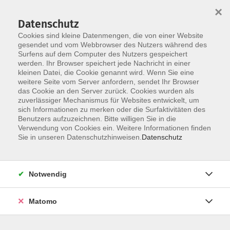
×
Datenschutz
Cookies sind kleine Datenmengen, die von einer Website
gesendet und vom Webbrowser des Nutzers während des
Surfens auf dem Computer des Nutzers gespeichert
werden. Ihr Browser speichert jede Nachricht in einer
Skip to main content
kleinen Datei, die Cookie genannt wird. Wenn Sie eine
weitere Seite vom Server anfordern, sendet Ihr Browser
das Cookie an den Server zurück. Cookies wurden als
zuverlässiger Mechanismus für Websites entwickelt, um
sich Informationen zu merken oder die Surfaktivitäten des
Benutzers aufzuzeichnen. Bitte willigen Sie in die
Verwendung von Cookies ein. Weitere Informationen finden
Sie in unseren Datenschutzhinweisen.
Datenschutz
Sie sind hier:
Gesundheit, Bewegung, Ernährung
Notwendig
Breathwalk
Matomo
Ein Gesundheits-Spaziergang mit speziellen
Atem-Übungen in der Natur!