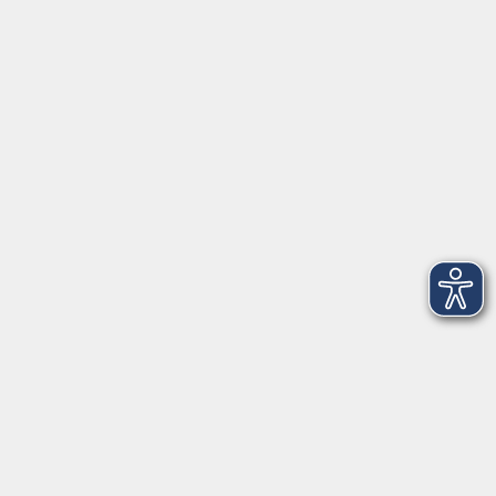
Gesetzliche Angaben
AGB
Datenschutzerklärung
Hinweisgeberschutz
Impressum
Widerrufsbelehrung
Barrierefreiheitserklärung
Widerruf
Unterstützt durch