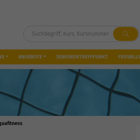
NS
ANGEBOTE
SENIORENTREFFPUNKT
FREIWILL
quafitness