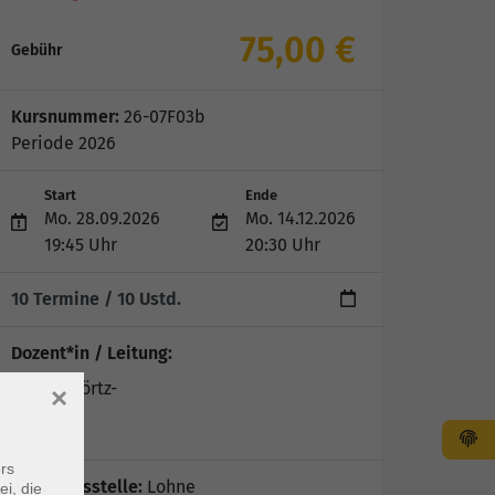
75,00 €
Gebühr
Kursnummer:
26-07F03b
Periode 2026
Start
Ende
Mo. 28.09.2026
Mo. 14.12.2026
19:45 Uhr
20:30 Uhr
10 Termine
/ 10
Ustd.
Dozent*in / Leitung:
Marika Görtz-
×
Ochotzki
rs
Geschäftsstelle:
Lohne
ei, die