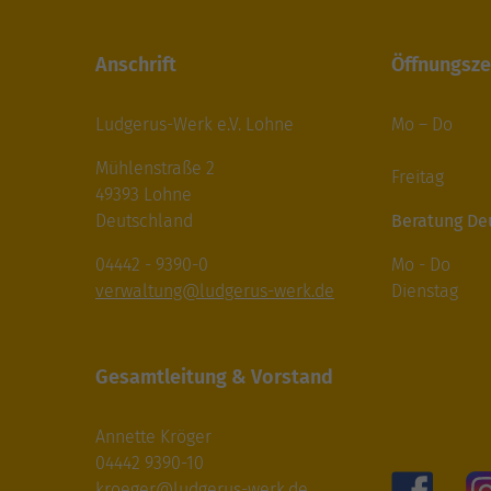
Anschrift
Öffnungsze
Ludgerus-Werk e.V. Lohne
Mo – Do 8
14.00-
Mühlenstraße 2
Freitag 8
49393 Lohne
Deutschland
Beratung De
04442 - 9390-0
Mo - Do 9.
verwaltung@ludgerus-werk.de
Dienstag 14
Gesamtleitung & Vorstand
Annette Kröger
04442 9390-10
kroeger@ludgerus-werk.de