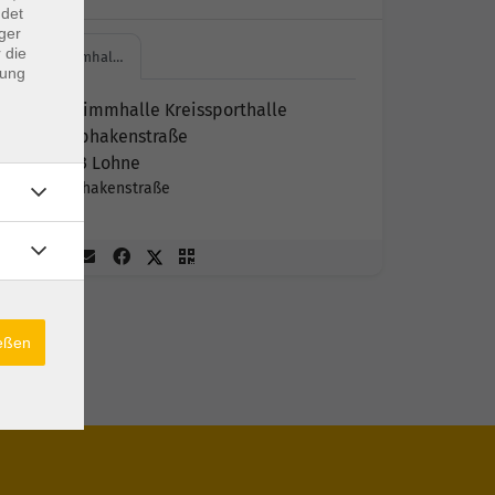
ndet
ger
 die
Schwimmhal…
dung
Schwimmhalle Kreissporthalle
Klapphakenstraße
49393 Lohne
Klapphakenstraße
ießen