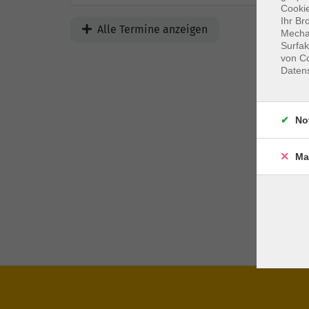
Cookie
Ihr Br
Alle Termine anzeigen
Mechan
Surfak
von Co
Daten
No
Ma