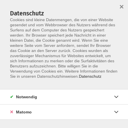
×
Datenschutz
Cookies sind kleine Datenmengen, die von einer Website
gesendet und vom Webbrowser des Nutzers während des
Surfens auf dem Computer des Nutzers gespeichert
werden. Ihr Browser speichert jede Nachricht in einer
Skip to main content
kleinen Datei, die Cookie genannt wird. Wenn Sie eine
weitere Seite vom Server anfordern, sendet Ihr Browser
Der Kurs konnte nicht gefunden werden.
das Cookie an den Server zurück. Cookies wurden als
zuverlässiger Mechanismus für Websites entwickelt, um
sich Informationen zu merken oder die Surfaktivitäten des
Benutzers aufzuzeichnen. Bitte willigen Sie in die
Verwendung von Cookies ein. Weitere Informationen finden
Sie in unseren Datenschutzhinweisen.
Datenschutz
Notwendig
Anschrift
Matomo
Ludgerus-Werk e.V. Lohne