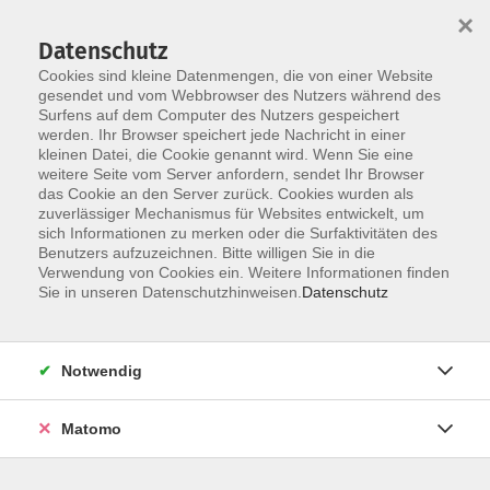
×
Datenschutz
Cookies sind kleine Datenmengen, die von einer Website
gesendet und vom Webbrowser des Nutzers während des
Surfens auf dem Computer des Nutzers gespeichert
werden. Ihr Browser speichert jede Nachricht in einer
Skip to main content
kleinen Datei, die Cookie genannt wird. Wenn Sie eine
weitere Seite vom Server anfordern, sendet Ihr Browser
Der Kurs konnte nicht gefunden werden.
das Cookie an den Server zurück. Cookies wurden als
zuverlässiger Mechanismus für Websites entwickelt, um
sich Informationen zu merken oder die Surfaktivitäten des
Benutzers aufzuzeichnen. Bitte willigen Sie in die
Verwendung von Cookies ein. Weitere Informationen finden
Sie in unseren Datenschutzhinweisen.
Datenschutz
Notwendig
Anschrift
Matomo
Ludgerus-Werk e.V. Lohne