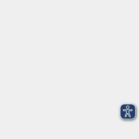
Gesetzliche Angaben
AGB
Datenschutzerklärung
Hinweisgeberschutz
Impressum
Widerrufsbelehrung
Barrierefreiheitserklärung