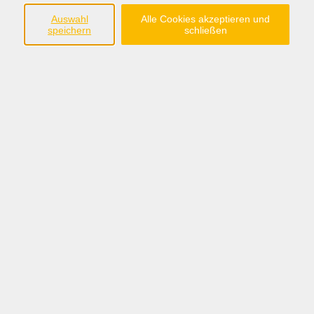
Sie haben Fragen zum Handy oder Tablet? Hier findet
Auswahl
Alle Cookies akzeptieren und
speichern
schließen
reger Austausch über die verschiedensten
Anwendungen statt. Problemlösungen werden
angeboten und jeder erhält für seine, auch kleinsten,
Schwierigkeiten Hilfe.
3,00 € pro Treffen
Gebühr
Kursnummer:
26-09D01
Periode 2026
Start
Ende
Di. 13.01.2026
Di. 08.12.2026
09:30 Uhr
11:00 Uhr