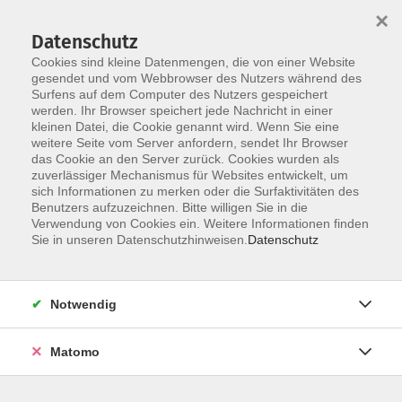
×
Datenschutz
Cookies sind kleine Datenmengen, die von einer Website
gesendet und vom Webbrowser des Nutzers während des
Surfens auf dem Computer des Nutzers gespeichert
werden. Ihr Browser speichert jede Nachricht in einer
Skip to main content
kleinen Datei, die Cookie genannt wird. Wenn Sie eine
weitere Seite vom Server anfordern, sendet Ihr Browser
das Cookie an den Server zurück. Cookies wurden als
zuverlässiger Mechanismus für Websites entwickelt, um
sich Informationen zu merken oder die Surfaktivitäten des
Benutzers aufzuzeichnen. Bitte willigen Sie in die
Verwendung von Cookies ein. Weitere Informationen finden
Sie in unseren Datenschutzhinweisen.
Datenschutz
Sie sind hier:
Digitale Kompetenzen
Notwendig
Smartphone,Tablet
Matomo
Handy- und Tabletnutzung für Senioren
- jeden 2. und 4. Dienstag -