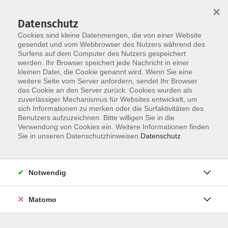
×
Datenschutz
Cookies sind kleine Datenmengen, die von einer Website
gesendet und vom Webbrowser des Nutzers während des
Surfens auf dem Computer des Nutzers gespeichert
werden. Ihr Browser speichert jede Nachricht in einer
Skip to main content
kleinen Datei, die Cookie genannt wird. Wenn Sie eine
weitere Seite vom Server anfordern, sendet Ihr Browser
Der Kurs konnte nicht gefunden werden.
das Cookie an den Server zurück. Cookies wurden als
zuverlässiger Mechanismus für Websites entwickelt, um
sich Informationen zu merken oder die Surfaktivitäten des
Benutzers aufzuzeichnen. Bitte willigen Sie in die
Verwendung von Cookies ein. Weitere Informationen finden
Sie in unseren Datenschutzhinweisen.
Datenschutz
Notwendig
Anschrift
Matomo
Ludgerus-Werk e.V. Lohne