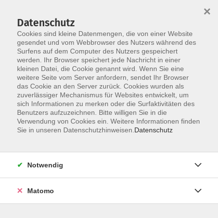
×
Datenschutz
Cookies sind kleine Datenmengen, die von einer Website
gesendet und vom Webbrowser des Nutzers während des
Surfens auf dem Computer des Nutzers gespeichert
werden. Ihr Browser speichert jede Nachricht in einer
Skip to main content
kleinen Datei, die Cookie genannt wird. Wenn Sie eine
weitere Seite vom Server anfordern, sendet Ihr Browser
Der Kurs konnte nicht gefunden werden.
das Cookie an den Server zurück. Cookies wurden als
zuverlässiger Mechanismus für Websites entwickelt, um
sich Informationen zu merken oder die Surfaktivitäten des
Benutzers aufzuzeichnen. Bitte willigen Sie in die
Verwendung von Cookies ein. Weitere Informationen finden
Sie in unseren Datenschutzhinweisen.
Datenschutz
Notwendig
Anschrift
Matomo
Ludgerus-Werk e.V. Lohne