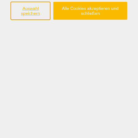
Tel: 0 44 42 - 93 90 60
Auswahl
Alle Cookies akzeptieren und
speichern
schließen
Kurse nach Themen
Pädagogik im Beruf
Berufsausbildung
Azubi fit
Fort- und Weiterbildungen
Alltagskompetenzen
Kindertagespflege
Ergebnisse filtern