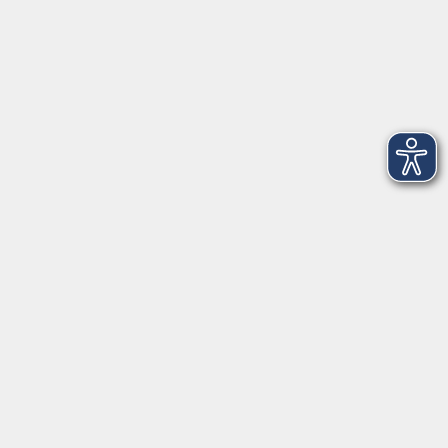
Gesetzliche Angaben
AGB
Datenschutzerklärung
Hinweisgeberschutz
Impressum
Widerrufsbelehrung
Barrierefreiheitserklärung
Widerruf
Unterstützt durch