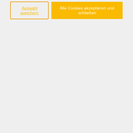
Der Börsen-Stammtisch ist ein Treffen von
Auswahl
Alle Cookies akzeptieren und
speichern
schließen
Börseninteressierten, in dem wir uns inhaltlich
austauschen, gegenseitig motivieren, Know-How für
die Börse vertiefen, mögliche Live-Trades diskutieren
und vor allem Spaß dabei haben.
2,00 €
Gebühr
pro Treffen
Kursnummer:
26-02O02
Periode 2026
Start
Ende