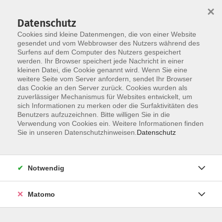
×
Datenschutz
Cookies sind kleine Datenmengen, die von einer Website
gesendet und vom Webbrowser des Nutzers während des
Surfens auf dem Computer des Nutzers gespeichert
werden. Ihr Browser speichert jede Nachricht in einer
Skip to main content
kleinen Datei, die Cookie genannt wird. Wenn Sie eine
weitere Seite vom Server anfordern, sendet Ihr Browser
das Cookie an den Server zurück. Cookies wurden als
zuverlässiger Mechanismus für Websites entwickelt, um
sich Informationen zu merken oder die Surfaktivitäten des
Benutzers aufzuzeichnen. Bitte willigen Sie in die
Verwendung von Cookies ein. Weitere Informationen finden
Sie in unseren Datenschutzhinweisen.
Datenschutz
Sie sind hier:
Bildung für Beruf und Ehrenamt
Notwendig
Alltagskompetenzen
Matomo
Börsenstammtisch
- jeden 2. Donnerstag -