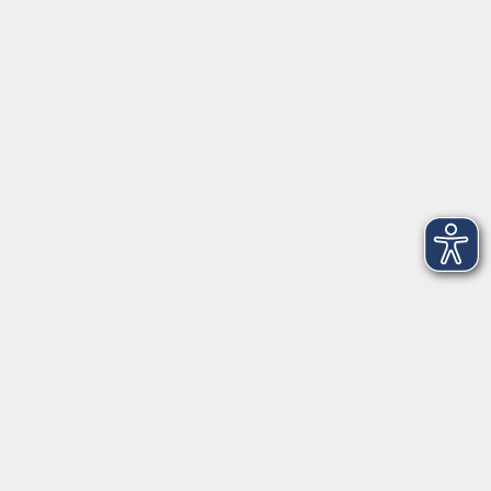
Gesetzliche Angaben
AGB
Datenschutzerklärung
Hinweisgeberschutz
Impressum
Widerrufsbelehrung
Barrierefreiheitserklärung
Widerruf
Unterstützt durch