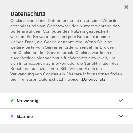
×
Datenschutz
Cookies sind kleine Datenmengen, die von einer Website
gesendet und vom Webbrowser des Nutzers während des
Surfens auf dem Computer des Nutzers gespeichert
werden. Ihr Browser speichert jede Nachricht in einer
Skip to main content
kleinen Datei, die Cookie genannt wird. Wenn Sie eine
weitere Seite vom Server anfordern, sendet Ihr Browser
Der Kurs konnte nicht gefunden werden.
das Cookie an den Server zurück. Cookies wurden als
zuverlässiger Mechanismus für Websites entwickelt, um
sich Informationen zu merken oder die Surfaktivitäten des
Benutzers aufzuzeichnen. Bitte willigen Sie in die
Verwendung von Cookies ein. Weitere Informationen finden
Sie in unseren Datenschutzhinweisen.
Datenschutz
Notwendig
Anschrift
Matomo
Ludgerus-Werk e.V. Lohne