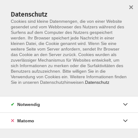
×
Datenschutz
Cookies sind kleine Datenmengen, die von einer Website
gesendet und vom Webbrowser des Nutzers während des
Surfens auf dem Computer des Nutzers gespeichert
werden. Ihr Browser speichert jede Nachricht in einer
Skip to main content
kleinen Datei, die Cookie genannt wird. Wenn Sie eine
weitere Seite vom Server anfordern, sendet Ihr Browser
das Cookie an den Server zurück. Cookies wurden als
zuverlässiger Mechanismus für Websites entwickelt, um
sich Informationen zu merken oder die Surfaktivitäten des
Benutzers aufzuzeichnen. Bitte willigen Sie in die
Verwendung von Cookies ein. Weitere Informationen finden
Sie in unseren Datenschutzhinweisen.
Datenschutz
Sie sind hier:
Gesundheit, Bewegung, Ernährung
Notwendig
Yoga und Meditation
Matomo
Vinyasa- Flow für Anfänger
Di 08:30-9:45 Uhr