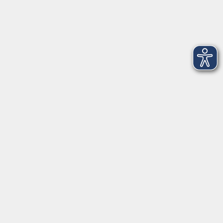
Gesetzliche Angaben
AGB
Datenschutzerklärung
Hinweisgeberschutz
Impressum
Widerrufsbelehrung
Barrierefreiheitserklärung
Widerruf
Unterstützt durch