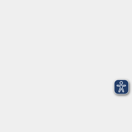
Gesetzliche Angaben
AGB
Datenschutzerklärung
Hinweisgeberschutz
Impressum
Widerrufsbelehrung
Barrierefreiheitserklärung
Widerruf
Unterstützt durch