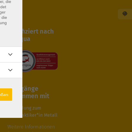
ei, die
ndet
ger
 die
dung
Zertifiziert nach
Certqua
Lehrgänge
ießen
zusammen mit
Ausbildung zum
Fachpraktiker*in Metall
Weitere Informationen