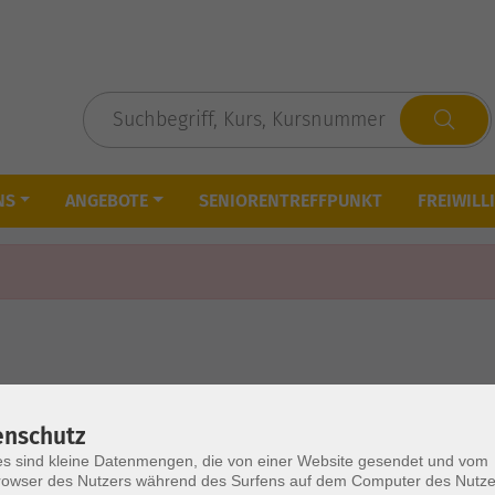
NS
ANGEBOTE
SENIORENTREFFPUNKT
FREIWILL
enschutz
s sind kleine Datenmengen, die von einer Website gesendet und vom
owser des Nutzers während des Surfens auf dem Computer des Nutze