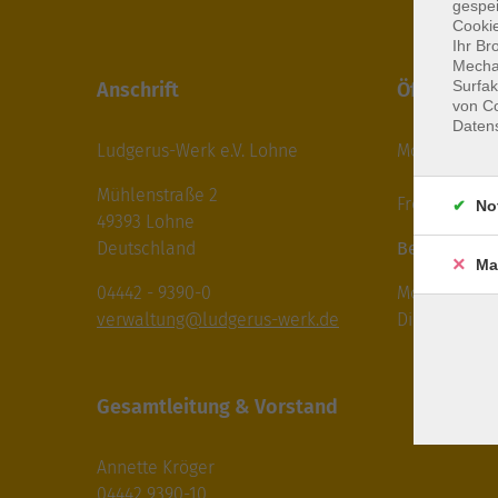
gespei
Cookie
Ihr Br
Mechan
Surfak
Anschrift
Öffnungsze
von Co
Daten
Ludgerus-Werk e.V. Lohne
Mo – Do 8
14.00-
Mühlenstraße 2
Freitag 8
No
49393 Lohne
Deutschland
Beratung De
Ma
04442 - 9390-0
Mo - Do 9.
verwaltung@ludgerus-werk.de
Dienstag 14
Gesamtleitung & Vorstand
Annette Kröger
04442 9390-10