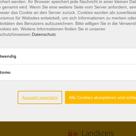
chert werden. Ihr Browser speichert jede Nachricht in einer kleinen Dat
 genannt wird. Wenn Sie eine weitere Seite vom Server anfordern, se
owser das Cookie an den Server zurück. Cookies wurden als zuverlässi
ismus für Websites entwickelt, um sich Informationen zu merken oder
tivitäten des Benutzers aufzuzeichnen. Bitte willigen Sie in die Verwen
iten
Gesetzliche Angaben
okies ein. Weitere Informationen finden Sie in unseren
schutzhinweisen.
Datenschutz
.00-12.00 Uhr
AGB
17.00 Uhr
Datenschutzerklärung
.00-13.30 Uhr
twendig
Hinweisgeberschutz
Impressum
utschkurse:
tomo
Widerrufsbelehrung
00 - 11.00 Uhr
Barrierefreiheitserklärung
.00 - 16.00 Uhr
Widerruf
Auswahl speichern
Alle Cookies akzeptieren und schl
Unterstützt durch