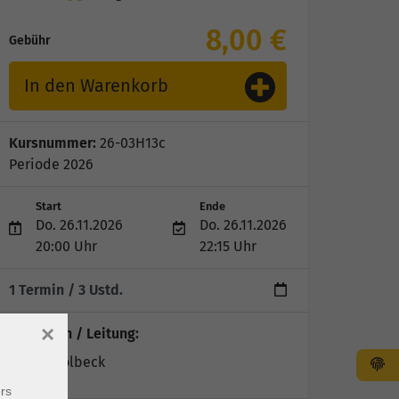
8,00 €
Gebühr
In den Warenkorb
Kursnummer:
26-03H13c
Periode 2026
Start
Ende
Do. 26.11.2026
Do. 26.11.2026
20:00 Uhr
22:15 Uhr
1 Termin
/ 3
Ustd.
×
Dozent*in / Leitung:
Otmar Kolbeck
rs