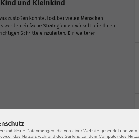
 Kind und Kleinkind
as zustoßen könnte, löst bei vielen Menschen
s werden einfache Strategien entwickelt, die Ihnen
ichtigen Schritte einzuleiten. Ein weiterer
enschutz
s sind kleine Datenmengen, die von einer Website gesendet und vom
owser des Nutzers während des Surfens auf dem Computer des Nutze