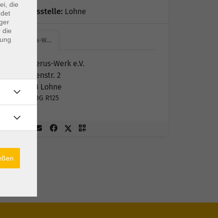
ei, die
Geschäftsstelle:
Lohne
ndet
ger
 die
dung
Ludgerus-W…
Ludgerus-Werk e.V.
Mühlenstr. 2
49393 Lohne
R125 OG R125
ießen