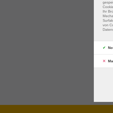
gespei
Cookie
Ihr Br
Mechan
Surfak
von Co
Daten
No
Ma