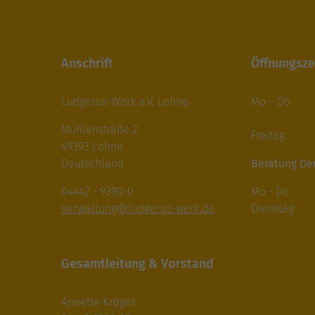
Anschrift
Öffnungsze
Ludgerus-Werk e.V. Lohne
Mo – Do 8
14.00-
Mühlenstraße 2
Freitag 8
49393 Lohne
Deutschland
Beratung De
04442 - 9390-0
Mo - Do 9.
verwaltung@ludgerus-werk.de
Dienstag 14
Gesamtleitung & Vorstand
Annette Kröger