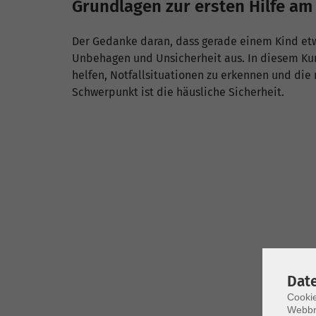
Grundlagen zur ersten Hilfe am
Der Gedanke daran, dass gerade einem Kind etw
Unbehagen und Unsicherheit aus. In diesem Kur
helfen, Notfallsituationen zu erkennen und die r
Schwerpunkt ist die häusliche Sicherheit.
Dat
Cookie
Webbr