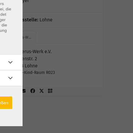
Birgit Meyer
rs
ei, die
ndet
Geschäftsstelle:
Lohne
ger
 die
dung
Ludgerus-W…
Ludgerus-Werk e.V.
Mühlenstr. 2
49393 Lohne
Eltern-Kind-Raum R023
ießen