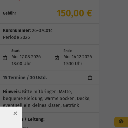
150,00 €
Gebühr
Kursnummer:
26-07C01c
Periode 2026
Start
Ende
Mo. 17.08.2026
Mo. 14.12.2026
18:00 Uhr
19:30 Uhr
15 Termine
/ 30
Ustd.
Hinweis:
Bitte mitbringen: Matte,
bequeme Kleidung, warme Socken, Decke,
eventuell ein kleines Kissen, Getränk
×
Dozent*in / Leitung: