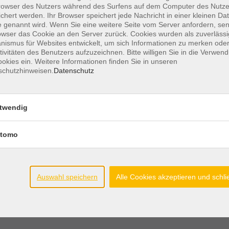
30 Uhr
Eltern-Kind-Raum
owser des Nutzers während des Surfens auf dem Computer des Nutze
R023
chert werden. Ihr Browser speichert jede Nachricht in einer kleinen Dat
 genannt wird. Wenn Sie eine weitere Seite vom Server anfordern, se
owser das Cookie an den Server zurück. Cookies wurden als zuverlässi
0 Uhr
Eltern-Kind-Raum
ismus für Websites entwickelt, um sich Informationen zu merken oder
R023
tivitäten des Benutzers aufzuzeichnen. Bitte willigen Sie in die Verwen
okies ein. Weitere Informationen finden Sie in unseren
schutzhinweisen.
Datenschutz
 19:30 Uhr
Eltern-Kind-Raum
R023
twendig
tomo
Auswahl speichern
Alle Cookies akzeptieren und schl