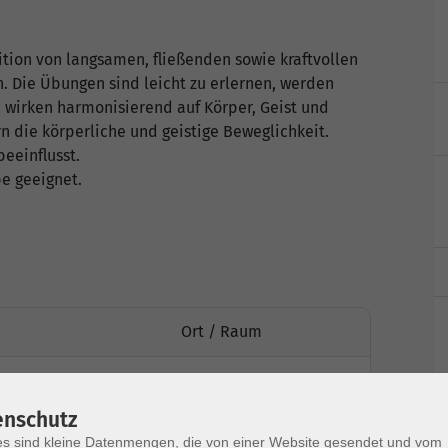
ition von langsamen, fließenden sowie kraftvollen
 Die Übungen sind leicht zu erlernen, werden
 wirken harmonisierend auf Körper, Geist und
 die körperliche und geistige Beweglichkeit.
eeinflusst.
e geeignet.
Ort / Raum
0 Uhr
Eltern-Kind-Raum
R023
enschutz
s sind kleine Datenmengen, die von einer Website gesendet und vom