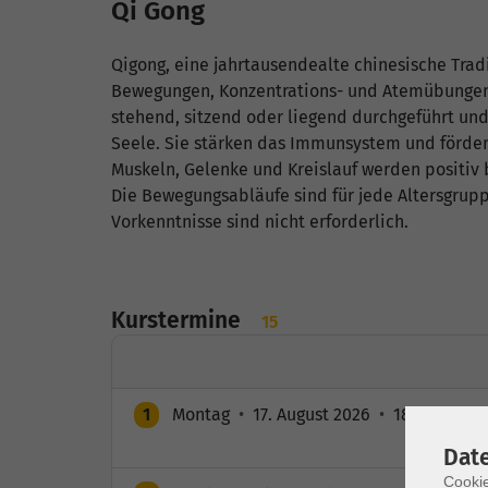
Qi Gong
Qigong, eine jahrtausendealte chinesische Trad
Bewegungen, Konzentrations- und Atemübungen.
stehend, sitzend oder liegend durchgeführt und
Seele. Sie stärken das Immunsystem und fördern
Muskeln, Gelenke und Kreislauf werden positiv b
Die Bewegungsabläufe sind für jede Altersgrupp
Vorkenntnisse sind nicht erforderlich.
Kurstermine
15
1
Montag
•
17. August 2026
•
18:00 – 19:3
Dat
Cookie