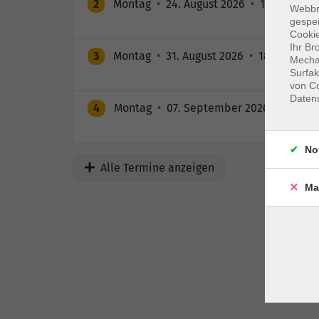
2
Montag
•
24. August 2026
•
18:00 – 19:
Webbr
gespei
Cookie
Ihr Br
3
Montag
•
31. August 2026
•
18:00 – 19:3
Mechan
Surfak
von Co
Daten
4
Montag
•
07. September 2026
•
18:00 –
No
Alle Termine anzeigen
Ma